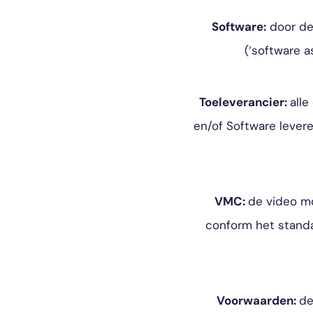
Software:
door de 
(‘software 
Toeleverancier:
all
en/of Software lever
VMC:
de video m
conform het standa
Voorwaarden:
de