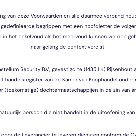
ssing van deze Voorwaarden en alle daarmee verband h
gedefinieerde begrippen met een hoofdletter de volgen
 in het enkelvoud als het meervoud kunnen worden gebru
naar gelang de context vereist:
stellum Security B.V., gevestigd te (1435 LK) Rijsenhout 
het handelsregister van de Kamer van Koophandel onde
aar (toekomstige) dochtermaatschappijen in de zin van ar
natuurlijk persoon die niet handelt in de uitoefening van
 door de Leverancier te leveren diensten conform de 