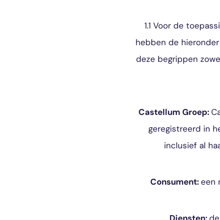
1.1 Voor de toepa
hebben de hieronder 
deze begrippen zowel
Castellum Groep:
Ca
geregistreerd in 
inclusief al h
Consument:
een 
Diensten:
de