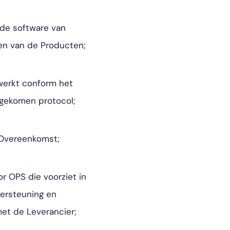
lde software van
en van de Producten;
werkt conform het
ngekomen protocol;
 Overeenkomst;
 OPS die voorziet in
dersteuning en
t de Leverancier;